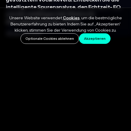
intelligente Spurenanalyse, den Echtzeit- EQ
und die vielfältigen Hall-Effekte für
Unsere Website verwendet
Cookies
, um die bestmögliche
überragenden Studio-Sound.
Benutzererfahrung zu bieten. Indem Sie auf „Akzeptieren“
klicken, stimmen Sie der Verwendung von Cookies zu.
January 23, 2024
Optionale Cookies ablehnen
Akzeptieren
Sie verfügen möglicherweise über das perfekte
Mikrofon für die Gesangsaufnahme und nehmen im
professionellsten Studio auf, das Sie sich leisten
können. Dennoch gibt es nichts, was Ihren Gesang
so neues Leben einhauchen kann wie ein
hochwertiger Hall.
Ein Hall kann die Schönheit Ihres Gesangs
verstärken und eine natürliche Resonanz