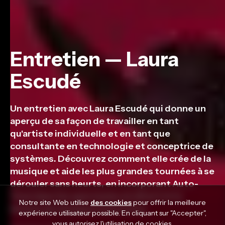
Entretien — Laura
Escudé
Un entretien avec Laura Escudé qui donne un
aperçu de sa façon de travailler en tant
qu'artiste individuelle et en tant que
consultante en technologie et conceptrice de
systèmes. Découvrez comment elle crée de la
musique et aide les plus grandes tournées à se
dérouler sans heurts, en incorporant Auto-
Tune dans les spectacles en direct et la
Notre site Web utilise
des cookies
pour offrir la meilleure
lecture de musique interactive.
expérience utilisateur possible. En cliquant sur "Accepter",
vous autorisez l'utilisation de cookies.