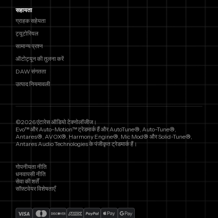
सहायता
ग्राहक सहेयता
ट्यूटोरियल
सामान्य प्रश्न
ऑटोट्यून की तुलना करें
DAW संगतता
उत्पाद नियमावली
©2026 एंटारेस ऑडियो टेक्नोलॉजीज।
Evo™ और Auto-Motion™ ट्रेडमार्क हैं और AutoTune®, Auto-Tune®,
Antares®, AVOX®, Harmony Engine®, Mic Mod® और Solid-Tune®,
Antares Audio Technologies के पंजीकृत ट्रेडमार्क हैं।
गोपनीयता नीति
धनवापसी नीति
सेवा की शर्तें
सॉफ़्टवेयर विशेषताएँ