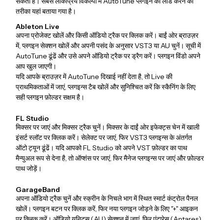
सकती हैं। सबसे लोकप्रिय विकल्पों में AutoTune प्लगइन को लोड करने का
तरीका यहां बताया गया है।
Ableton Live
अपना प्रोजेक्ट खोलें और किसी ऑडियो ट्रैक पर क्लिक करें। बाईं ओर ब्राउज़र
में, प्लगइन सेक्शन खोलें और अपनी पसंद के अनुसार VST3 या AU चुनें। सूची में
AutoTune ढूंढें और उसे अपने ऑडियो ट्रैक पर ड्रैग करें। प्लगइन विंडो अपने
आप खुल जाएगी।
यदि आपके ब्राउज़र में AutoTune दिखाई नहीं देता है, तो Live की
प्राथमिकताओं में जाएं, प्लगइन्स टैब खोलें और सुनिश्चित करें कि स्कैनिंग के लिए
सही प्लगइन फ़ोल्डर सक्षम है।
FL Studio
मिक्सर पर जाएं और मिक्सर ट्रैक चुनें। मिक्सर के दाईं ओर इफेक्ट्स चेन में खाली
इंसर्ट स्लॉट पर क्लिक करें। सेलेक्ट पर जाएं, फिर VST3 प्लगइन्स के अंतर्गत
ऑटो ट्यून ढूंढें। यदि आपको FL Studio को अपने VST फ़ोल्डर का पाथ
मैन्युअल रूप से देना है, तो ऑप्शंस पर जाएं, फिर मैनेज प्लगइन्स पर जाएं और फ़ोल्डर
पाथ जोड़ें।
GarageBand
अपना ऑडियो ट्रैक चुनें और स्क्रीन के निचले भाग में स्थित स्मार्ट कंट्रोल पैनल
खोलें। प्लगइन बटन पर क्लिक करें, फिर नया प्लगइन जोड़ने के लिए "+" आइकन
पर क्लिक करें। ऑडियो यूनिट्स (AU) सेक्शन में जाएं, फिर एंटारेस (Antares)