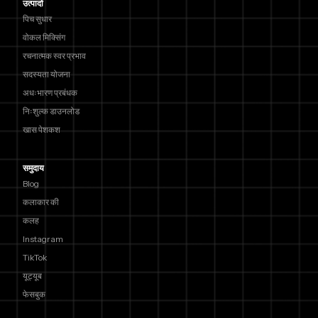
उत्पादों
पिच सुधार
वोकल मिक्सिंग
रचनात्मक स्वर प्रभाव
सदस्यता योजना
अधःभारण प्रबंधक
निःशुल्क डाउनलोड
खास पेशकश
समुदाय
Blog
कलाकार की
कलह
Instagram
TikTok
यूट्यूब
फेसबुक