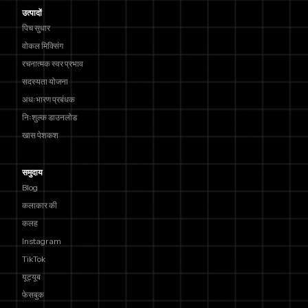
उत्पादों
पिच सुधार
वोकल मिक्सिंग
रचनात्मक स्वर प्रभाव
सदस्यता योजना
अधःभारण प्रबंधक
निःशुल्क डाउनलोड
खास पेशकश
समुदाय
Blog
कलाकार की
कलह
Instagram
TikTok
यूट्यूब
फेसबुक