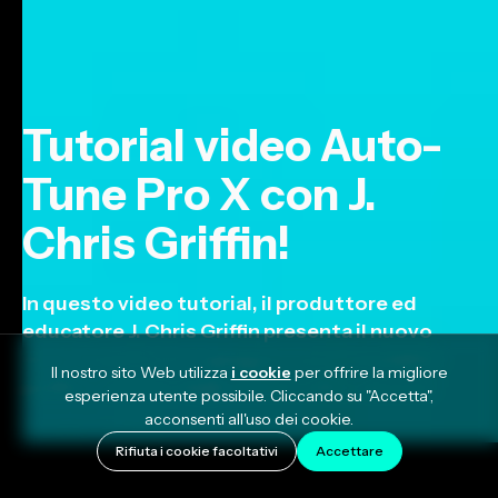
Tutorial video Auto-
Tune Pro X con J.
Chris Griffin!
In questo video tutorial, il produttore ed
educatore J. Chris Griffin presenta il nuovo
Auto-Tune Pro X e spiega la nuova modalità
Il nostro sito Web utilizza
i cookie
per offrire la migliore
grafico, i preset degli artisti e altro ancora!
esperienza utente possibile. Cliccando su "Accetta",
acconsenti all'uso dei cookie.
October 17, 2022
Rifiuta i cookie facoltativi
Accettare