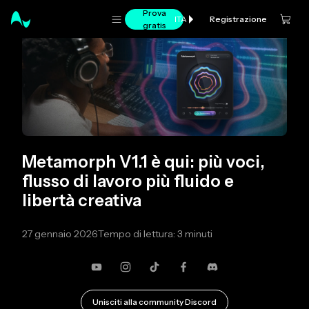
Prova
Registrazione
ITA
gratis
Metamorph V1.1 è qui: più voci,
flusso di lavoro più fluido e
libertà creativa
27 gennaio 2026
Tempo di lettura: 3 minuti
YouTube
Instagram
TikTok
Facebook
Discordia
Unisciti alla community Discord