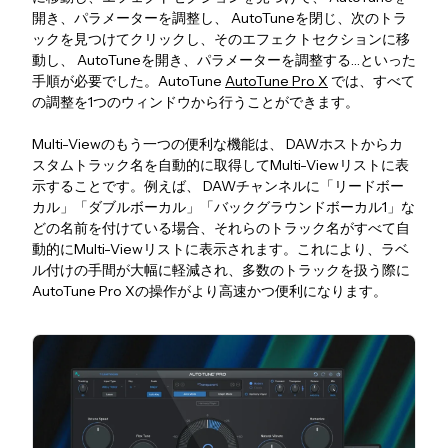
開き、パラメーターを調整し、 AutoTuneを閉じ、次のトラ
ックを見つけてクリックし、そのエフェクトセクションに移
動し、 AutoTuneを開き、パラメーターを調整する…といった
手順が必要でした。AutoTune
AutoTune Pro X
では、すべて
の調整を1つのウィンドウから行うことができます。
Multi-Viewのもう一つの便利な機能は、 DAWホストからカ
スタムトラック名を自動的に取得してMulti-Viewリストに表
示することです。例えば、 DAWチャンネルに「リードボー
カル」「ダブルボーカル」「バックグラウンドボーカル1」な
どの名前を付けている場合、それらのトラック名がすべて自
動的にMulti-Viewリストに表示されます。これにより、ラベ
ル付けの手間が大幅に軽減され、多数のトラックを扱う際に
AutoTune Pro Xの操作がより高速かつ便利になります。