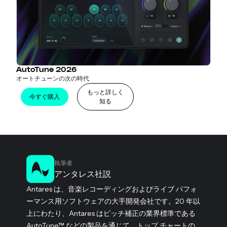
AutoTune 2026
オートチューンの次の時代
もっと詳しく
今すぐ購入
知る
執筆者
アンタレス社説
Antares は、音楽レコーディングおよびライブ パフォ
ーマンス用ソフトウェアの大手開発会社です。20 年以
上にわたり、Antares はピッチ補正の業界標準である
AutoTune™ などの製品を通じて、トップ チャートの