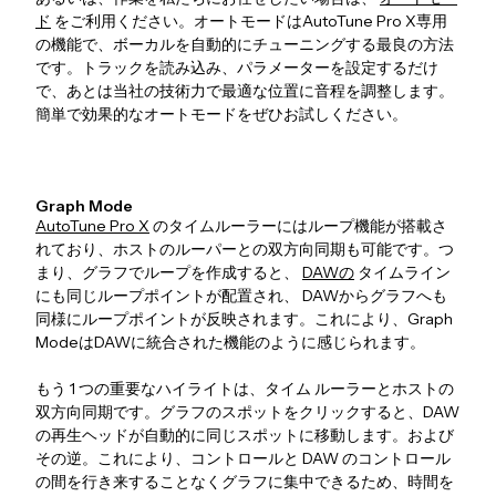
ド
をご利用ください。オートモードはAutoTune Pro X専用
の機能で、ボーカルを自動的にチューニングする最良の方法
です。トラックを読み込み、パラメーターを設定するだけ
で、あとは当社の技術力で最適な位置に音程を調整します。
簡単で効果的なオートモードをぜひお試しください。
Graph Mode
AutoTune Pro X
のタイムルーラーにはループ機能が搭載さ
れており、ホストのルーパーとの双方向同期も可能です。つ
まり、グラフでループを作成すると、
DAWの
タイムライン
にも同じループポイントが配置され、 DAWからグラフへも
同様にループポイントが反映されます。これにより、Graph
ModeはDAWに統合された機能のように感じられます。
もう 1 つの重要なハイライトは、タイム ルーラーとホストの
双方向同期です。グラフのスポットをクリックすると、DAW
の再生ヘッドが自動的に同じスポットに移動します。および
その逆。これにより、コントロールと DAW のコントロール
の間を行き来することなくグラフに集中できるため、時間を