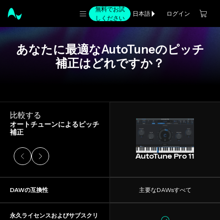
無料でお試
ログイン
日本語
しください
あなたに最適なAutoTuneのピッチ
補正はどれですか？
スライド1/4
比較する
オートチューンによるピッチ
補正
AutoTune Pro 11
DAWの互換性
主要なDAWsすべて
永久ライセンスおよびサブスクリ