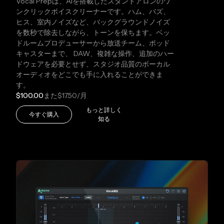
Vocal Prepは、AIを搭載したスタンドアロンのワ
ンクリックボイスクリーナーです。ハム、バズ、
ヒス、室内ノイズなど、バックグラウンドノイズ
を数秒で除去しながら、トーンを保ちます。ベッ
ドルームプロデューサーから放送チーム、ポッド
キャスターまで、 DAW、複雑な操作、追加のハー
ドウェアを必要とせず、スタジオ品質のボーカル
オーディオをどこでも手に入れることができま
す。
$100.00
また
$17.50
/月
もっと詳しく
今すぐ購入
知る