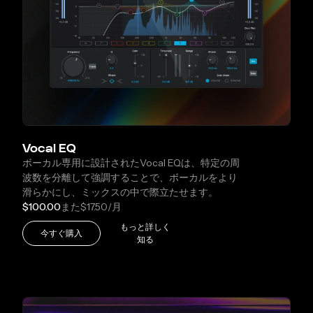
Vocal EQ
ボーカル専用に設計されたVocal EQは、特定の周
波数を分離して強調することで、ボーカルをより
滑らかにし、ミックスの中で際立たせます。
$100.00
また
$17.50
/月
もっと詳しく
今すぐ購入
知る