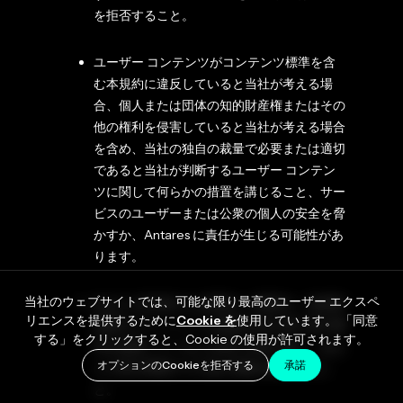
を拒否すること。
ユーザー コンテンツがコンテンツ標準を含
む本規約に違反していると当社が考える場
合、個人または団体の知的財産権またはその
他の権利を侵害していると当社が考える場合
を含め、当社の独自の裁量で必要または適切
であると当社が判断するユーザー コンテン
ツに関して何らかの措置を講じること、サー
ビスのユーザーまたは公衆の個人の安全を脅
かすか、Antares に責任が生じる可能性があ
ります。
当社のウェブサイトでは、可能な限り最高のユーザー エクスペ
あなたが作成または投稿した素材が、知的財
リエンスを提供するために
Cookie を
使用しています。 「同意
産権やプライバシーの権利を含む第三者の権
する」をクリックすると、Cookie の使用が許可されます。
利を侵害していると主張する第三者に、あな
オプションのCookieを拒否する
承諾
たの身元情報やその他の情報を開示するこ
と。