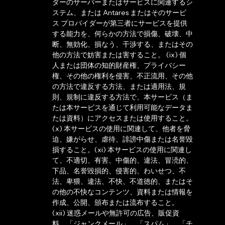
ダーのサーバーまたはサービスに関連するシ
ステム、または Antares またはそのサービ
ス プロバイダーが第三者にサービスを提供
する能力を、何らかの方法で損傷、破壊、中
断、無効化、損なう、干渉する、またはその
他の方法で妨害または害すること。 (ix) 個
人または団体の知的財産権、プライバシー
権、その他の権利を侵害、不正流用、その他
の方法で違反する方法、または適用法、規
則、規制に違反する方法で、本サービス（ま
たは本サービスを通じて利用可能なデータま
たは資料）にアクセスまたは使用すること。
(x) 本サービスの使用に関連して、他者を脅
迫、嫌がらせ、虐待、誹謗中傷または名誉毀
損すること。(xi) 本サービスの使用に関連し
て、不適切、有害、中傷的、違法、冒涜的、
下品、名誉毀損的、侵害的、わいせつ、不
法、卑猥、違法、不快、不道徳的、またはそ
の他の不快なコンテンツ、資料または情報を
作成、公開、頒布または流布すること。
(xii) 迷惑メールや無許可の広告、販促資
料、「ジャンクメール」、「スパム」、「チ