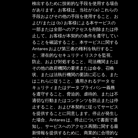
検出するために技術的な手段を使用する場合
があります。お客様は、当社が (a) これらの
手段およびその他の手段を使用すること、お
よび/または (b) お客様による本サービスの
一部または全部へのアクセスを削除または停
止して、お客様が本契約の条件を遵守してい
ることを確認すること、本サービスに関する
Antares および第三者の権利を執行するこ
と、潜在的なセキュリティ リスクを監視、
防止、および対処すること、司法機関または
その他の政府機関の要求または命令、召喚
状、または法執行機関の要請に応じる、また
はこれらに従うこと、適用されるデータ セ
キュリティまたはデータ プライバシー義務
を遵守すること、脅迫的、虐待的、または不
適切な行動またはコンテンツを防止または停
止すること、および本契約に従ってサービス
を提供することに同意します。停止が発生し
た場合、Antares は、停止について書面で通
知し、サービスへのアクセス再開に関する最
新情報を提供するために、商業的に合理的な