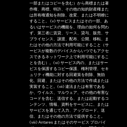
一部またはコピーを含む）から商標または著
作権、商標、特許、その他の知的財産権また
は所有権通知を削除、改変、または不明瞭に
すること。 (v) サービスまたはその一部、あ
るいはサービスの機能を、理由の如何を問わ
ず、第三者に賃貸、リース、貸与、販売、サ
ブライセンス、譲渡、配布、公開、移転、ま
たはその他の方法で利用可能にすること（サ
ービスが複数のデバイスからいつでもアクセ
スできるネットワーク上で利用可能にするこ
とを含む）。(vi) サービス内の、またはサー
ビスを保護するコピー保護、権利管理、セキ
ュリティ機能に対する回避策を削除、無効
化、回避、またはその他の方法で作成または
実装すること。(vii) 違法または有害である
か、ウイルス、マルウェア、その他の有害な
コードを含む、送信する、または起動するコ
ンテンツ、情報、資料をサービスに、または
サービスを通じて入力、アップロード、送
信、またはその他の方法で提供すること。
(viii) Antares またはそのサービス プロバイ