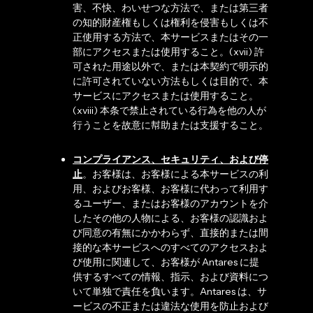
害、不快、わいせつな方法で、または第三者
の知的財産権もしくは権利を侵害もしくは不
正使用する方法で、本サービスまたはその一
部にアクセスまたは使用すること。(xvii) 許
可された用途以外で、または本契約で明示的
に許可されていない方法もしくは目的で、本
サービスにアクセスまたは使用すること。
(xviii) 本条で禁止されている行為を他の人が
行うことを故意に幇助または支援すること。
コンプライアンス、セキュリティ、および停
止
。お客様は、お客様による本サービスの利
用、およびお客様、お客様に代わって利用す
るユーザー、またはお客様のアカウントを介
したその他の人物による、お客様の認識およ
び同意の有無にかかわらず、直接的または間
接的な本サービスへのすべてのアクセスおよ
び使用に関連して、お客様が Antares に提
供するすべての情報、指示、および資料につ
いて単独で責任を負います。Antares は、サ
ービスの不正または違法な使用を防止および