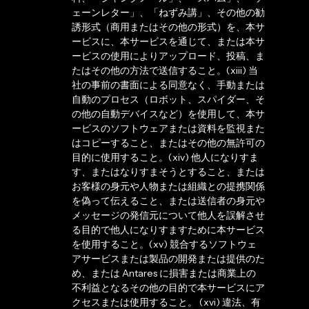
ェーンレター」、「ねずみ講」、その他の勧
誘形式（商用またはその他の形式）を、本サ
ービスに、本サービスを通じて、または本サ
ービスの使用によりアップロード、投稿、ま
たはその他の方法で送信すること。(xiii) 当
社の事前の書面による同意なく、手動または
自動のプロセス（ロボット、スパイダー、そ
の他の自動デバイスなど）を使用して、本サ
ービスのソフトウェアまたは資料を監視また
はコピーすること、またはその他の無許可の
目的に使用すること。(xiv) 他人になりすま
す、またはなりすまそうとすること、または
お客様の身元や人物または組織との提携関係
を偽って伝えること、または送信者の身元や
メッセージの発信元について他人を誤解させ
る目的で他人になりすますために本サービス
を使用すること。(xv) 競合するソフトウェ
アサービスまたは製品の開発または提供のた
め、または Antares に損害または商業上の
不利益となるその他の目的で本サービスにア
クセスまたは使用すること。 (xvi) 違法、有