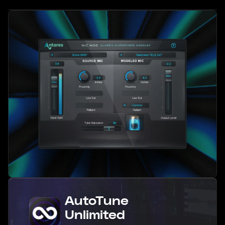
AutoTune
Unlimited