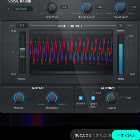
$80.00
また
$17.50
/月
今すぐ購入