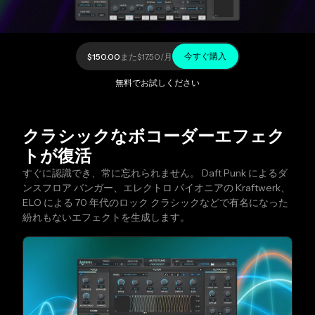
今すぐ購入
$150.00
また
$17.50
/月
無料でお試しください
クラシックなボコーダーエフェク
トが復活
すぐに認識でき、常に忘れられません。 Daft Punk によるダ
ンスフロア バンガー、エレクトロ パイオニアの Kraftwerk、
ELO による 70 年代のロック クラシックなどで有名になった
紛れもないエフェクトを生成します。