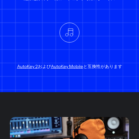
AutoKey 2
および
AutoKey Mobile
と互換性があります