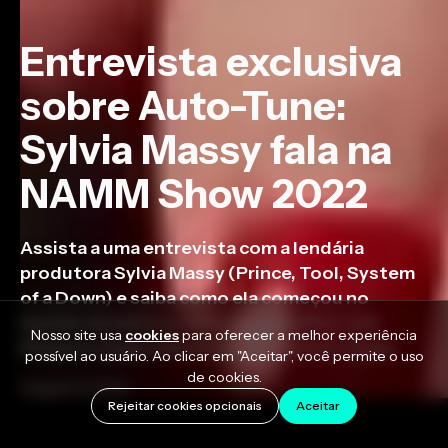
Entrevista exclusiva
sobre Auto-Tune:
Sylvia Massy fala na
NAMM Show 2022
Assista a uma entrevista com a lendária
produtora Sylvia Massy (Prince, Tool, System
of a Down) e saiba como ela começou no
mundo da música, como foi trabalhar com
Nosso site usa
cookies
para oferecer a melhor experiência
Prince e a importância de ser um bom 'hang'.
possível ao usuário. Ao clicar em "Aceitar", você permite o uso
de cookies.
August 4, 2022
Rejeitar cookies opcionais
Aceitar