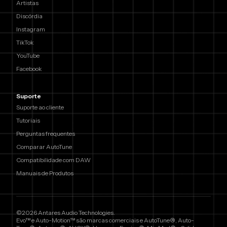
Artistas
Discórdia
Instagram
TikTok
YouTube
Facebook
Suporte
Suporte ao cliente
Tutoriais
Perguntas frequentes
Comparar AutoTune
Compatibilidade com DAW
Manuais de Produtos
©2026 Antares Audio Technologies.
Evo™ e Auto-Motion™ são marcas comerciais e AutoTune®, Auto-