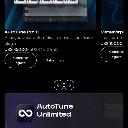
AutoTune Pro 11
Metamorph
Afinação vocal automática e manual num único
Transforme a s
plugin.
US$ 100,00
ou
US$ 450,00
US$ 17,50
ou
/mês
Comprar
agora
Comprar
Saber mais
agora
AutoTune
Unlimited