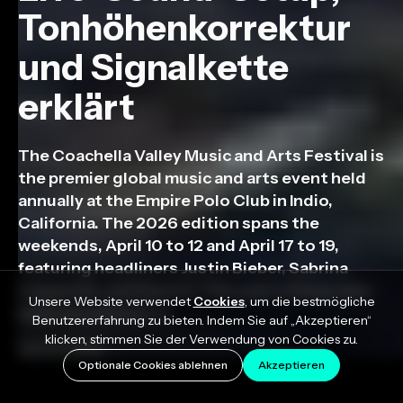
Tonhöhenkorrektur
und Signalkette
erklärt
The Coachella Valley Music and Arts Festival is
the premier global music and arts event held
annually at the Empire Polo Club in Indio,
California. The 2026 edition spans the
weekends, April 10 to 12 and April 17 to 19,
featuring headliners Justin Bieber, Sabrina
Carpenter, and Karol G. This year’s lineup also
Unsere Website verwendet
Cookies
, um die bestmögliche
features artists […]
Benutzererfahrung zu bieten. Indem Sie auf „Akzeptieren“
klicken, stimmen Sie der Verwendung von Cookies zu.
April 9, 2026
Optionale Cookies ablehnen
Akzeptieren