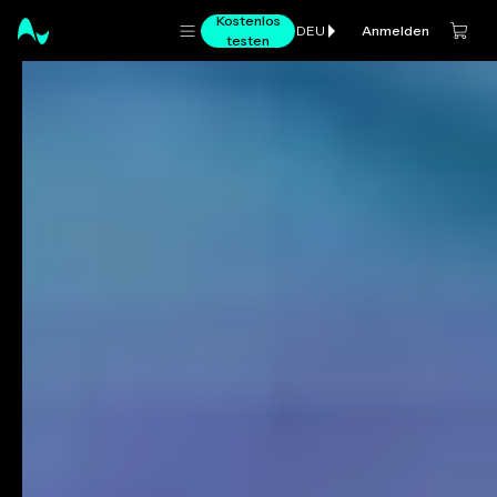
Kostenlos
Anmelden
DEU
testen