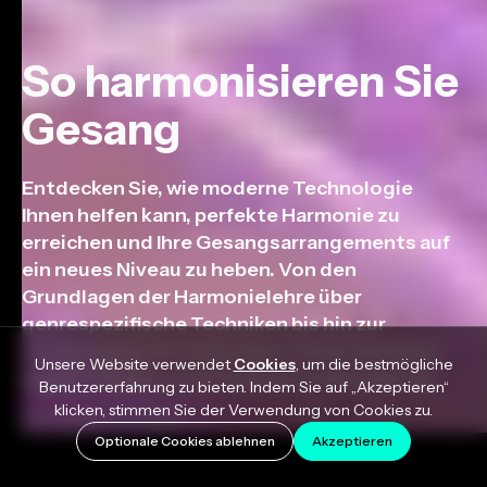
So harmonisieren Sie
Gesang
Entdecken Sie, wie moderne Technologie
Ihnen helfen kann, perfekte Harmonie zu
erreichen und Ihre Gesangsarrangements auf
ein neues Niveau zu heben. Von den
Grundlagen der Harmonielehre über
genrespezifische Techniken bis hin zur
Verwendung des leistungsstarken Harmony
Unsere Website verwendet
Cookies
, um die bestmögliche
Engine-Plugins deckt dieser Artikel alles ab.
Benutzererfahrung zu bieten. Indem Sie auf „Akzeptieren“
klicken, stimmen Sie der Verwendung von Cookies zu.
November 22, 2023
Optionale Cookies ablehnen
Akzeptieren