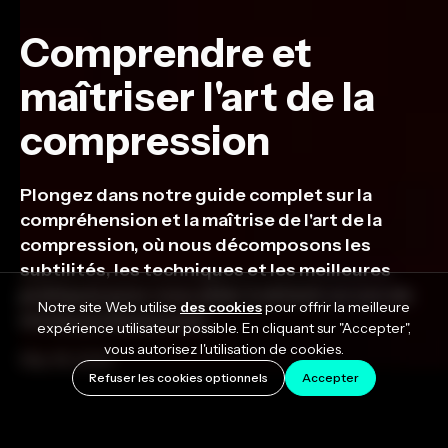
Comprendre et
maîtriser l'art de la
compression
Plongez dans notre guide complet sur la
compréhension et la maîtrise de l'art de la
compression, où nous décomposons les
subtilités, les techniques et les meilleures
pratiques pour vous aider à obtenir un son de
Notre site Web utilise
des cookies
pour offrir la meilleure
niveau professionnel.
expérience utilisateur possible. En cliquant sur "Accepter",
vous autorisez l'utilisation de cookies.
May 18, 2023
Refuser les cookies optionnels
Accepter