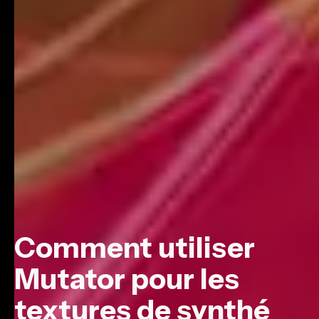
Comment utiliser
Mutator pour les
textures de synthé