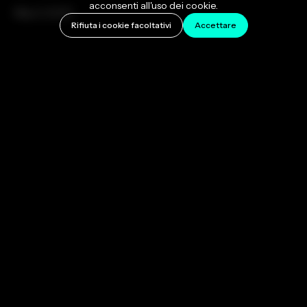
acconsenti all'uso dei cookie.
May 3, 2023
Rifiuta i cookie facoltativi
Accettare
Se vi state chiedendo perché le canzoni su Spotify
suonano così rifinite o come gli album professionali
riescano a ottenere un suono così coerente e
coinvolgente su diversi dispositivi di riproduzione,
siete nel posto giusto. Questo articolo analizzerà
l'importanza del mastering, un processo che
ottimizza l'esperienza di ascolto e aiuta la vostra
musica a raggiungere gli standard del settore.
Nella nostra era digitale, caratterizzata da tempi di
attenzione ridotti e concorrenza agguerrita, avere un
suono professionale e raffinato è più cruciale che
mai. È qui che entra in gioco il mastering: questi