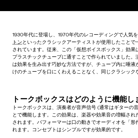
1930年代に登場し、1970年代のレコーディングで人
トン
といったクラシックアーティストが使用したことで
されています。従来、この「仮想ボイスボックス」効果
プラスチックチューブに通すことで作られていました。
は効果を生み出す巧妙な方法ですが、チューブ内に唾液が溜ま
けのチューブを口にくわえることなく、同じクラシック
トークボックスはどのように機能し
トークボックスは、演奏者が音声信号 (通常はギターの
とで機能します。この効果は、楽器や効果音の増幅され
されます。パフォーマーは口の動きでオーディオを「形
れます。コンセプトはシンプルですが効果的です。