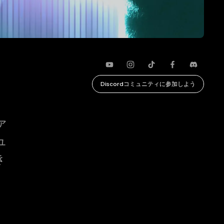
ク
YouTube
Instagram
TikTok
Faceboo
不和
Discordコミュニティに参加しよう
ァ
ュ
き