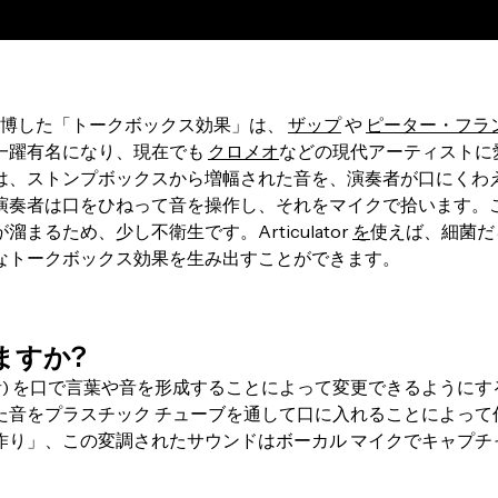
気を博した「トークボックス効果」は、
ザップ
や
ピーター・フラ
一躍有名になり、現在でも
クロメオ
などの現代アーティストに
は、ストンプボックスから増幅された音を、演奏者が口にくわ
演奏者は口をひねって音を操作し、それをマイクで拾います。
るため、少し不衛生です。Articulator
を
使えば、細菌だ
なトークボックス効果を生み出すことができます。
ますか?
音) を口で言葉や音を形成することによって変更できるようにす
た音をプラスチック チューブを通して口に入れることによって
作り」、この変調されたサウンドはボーカル マイクでキャプチ