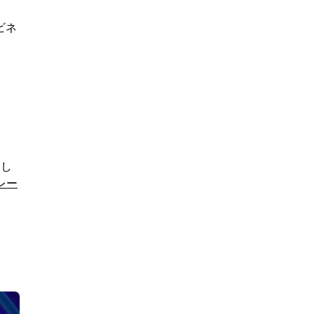
ビネ
。
用し
レー