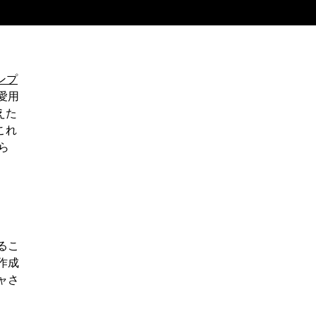
ンプ
愛用
えた
これ
ら
るこ
作成
ャさ