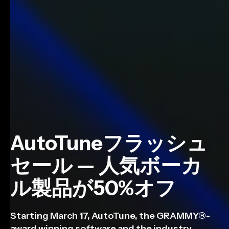
AutoTuneフラッシュ
セール — 人気ボーカ
ル製品が50%オフ
Starting March 17, AutoTune, the GRAMMY®-
award winning software and the industry