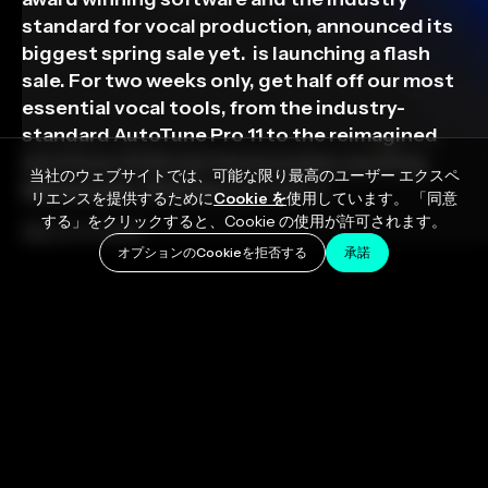
standard for vocal production, announced its
biggest spring sale yet. is launching a flash
sale. For two weeks only, get half off our most
essential vocal tools, from the industry-
standard AutoTune Pro 11 to the reimagined
AutoTune 2026 and the boundary-pushing
当社のウェブサイトでは、可能な限り最高のユーザー エクスペ
Metamorph. Whether you’ve […]
リエンスを提供するために
Cookie を
使用しています。 「同意
する」をクリックすると、Cookie の使用が許可されます。
March 17, 2026
オプションのCookieを拒否する
承諾
グラミー賞受賞ソフトウェアであり、ボーカル制作の
業界標準であるAutoTuneは、3月17日から過去最大規
模の春の
セール
を開始すると発表しました。2週間限
定で、業界標準のAutoTune Pro 11から、刷新された
AutoTune 2026、そして限界を押し広げる