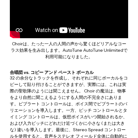
Choirは、たった一人の人間の声から驚くほどリアルなコー
ラス効果を生み出します。AutoTune AutoTune Unlimitedで
利用可能になりました。
合唱団 vs. コピー アンド ペースト ボーカル
32 の余分なトラックを作成し、それぞれに同じボーカルをコ
ピーして貼り付けることができますが、実際には、これは実
際の聖歌隊のようには聞こえません。 Choir の魔法は、物事
をより自然に聞こえるようにする人間の不完全さにありま
す。ビブラート コントロールは、ボイス間でビブラートのバ
リエーションを導入します。一方、ピッチ コントロールとタ
イミング コントロールは、仮想ボイスがいつ開始されるか、
および入力ピッチにどれだけ近づくかに小さな (または大き
な) 違いを導入します。最後に、Stereo Spread コントロー
ルを使用すると、音声をステレオ フィールド全体に自動的に