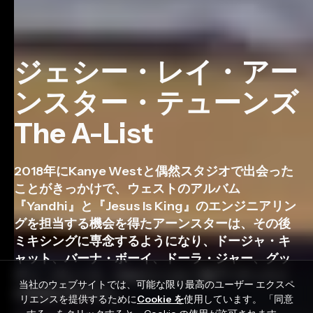
ジェシー・レイ・アー
ンスター・テューンズ
The A-List
2018年にKanye Westと偶然スタジオで出会った
ことがきっかけで、ウェストのアルバム
『Yandhi』と『Jesus Is King』のエンジニアリン
グを担当する機会を得たアーンスターは、その後
ミキシングに専念するようになり、ドージャ・キ
ャット、バーナ・ボーイ、ドーラ・ジャー、グッ
ディ・グレース、UMIといった一流アーティスト
当社のウェブサイトでは、可能な限り最高のユーザー エクスペ
の作品を手がけた。
リエンスを提供するために
Cookie を
使用しています。 「同意