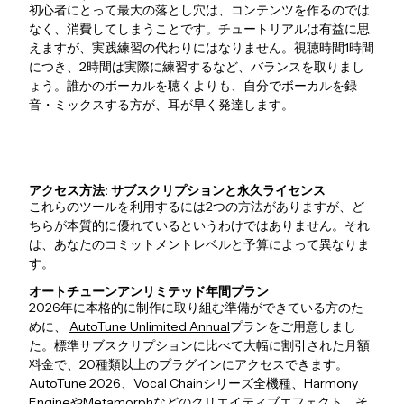
初心者にとって最大の落とし穴は、コンテンツを作るのでは
なく、消費してしまうことです。チュートリアルは有益に思
えますが、実践練習の代わりにはなりません。視聴時間1時間
につき、2時間は実際に練習するなど、バランスを取りまし
ょう。誰かのボーカルを聴くよりも、自分でボーカルを録
音・ミックスする方が、耳が早く発達します。
アクセス方法: サブスクリプションと永久ライセンス
これらのツールを利用するには2つの方法がありますが、ど
ちらが本質的に優れているというわけではありません。それ
は、あなたのコミットメントレベルと予算によって異なりま
す。
オートチューンアンリミテッド年間プラン
2026年に本格的に制作に取り組む準備ができている方のた
めに、
AutoTune Unlimited Annual
プランをご用意しまし
た。標準サブスクリプションに比べて大幅に割引された月額
料金で、20種類以上のプラグインにアクセスできます。
AutoTune 2026、Vocal Chainシリーズ全機種、Harmony
EngineやMetamorphなどのクリエイティブエフェクト、そ