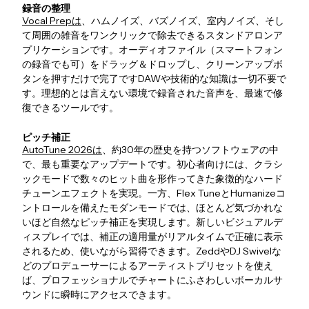
録音の整理
Vocal Prepは
、ハムノイズ、バズノイズ、室内ノイズ、そし
て周囲の雑音をワンクリックで除去できるスタンドアロンア
プリケーションです。オーディオファイル（スマートフォン
の録音でも可）をドラッグ＆ドロップし、クリーンアップボ
タンを押すだけで完了ですDAWや技術的な知識は一切不要で
す。理想的とは言えない環境で録音された音声を、最速で修
復できるツールです。
ピッチ補正
AutoTune 2026は
、約30年の歴史を持つソフトウェアの中
で、最も重要なアップデートです。初心者向けには、クラシ
ックモードで数々のヒット曲を形作ってきた象徴的なハード
チューンエフェクトを実現。一方、Flex TuneとHumanizeコ
ントロールを備えたモダンモードでは、ほとんど気づかれな
いほど自然なピッチ補正を実現します。新しいビジュアルデ
ィスプレイでは、補正の適用量がリアルタイムで正確に表示
されるため、使いながら習得できます。ZeddやDJ Swivelな
どのプロデューサーによるアーティストプリセットを使え
ば、プロフェッショナルでチャートにふさわしいボーカルサ
ウンドに瞬時にアクセスできます。