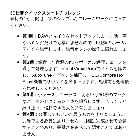
30日間クイックスタートチャレンジ
最初の 1 か月間は、次のシンプルなフレームワークに従って
ください。
第1週：
DAWとマイクをセットアップします。話し声
やハミングだけでも構いませんので、5種類のボーカル
テイクを録音します。録音ボタンの操作に慣れましょ
う。
第2週：
録音した音源の1つをボーカル処理チェーンを
通して処理します。Vocal Vocal Prepでノイズを除去
し、 AutoTuneでピッチを補正し、 EQ/Compressor
Assist機能でサウンドを磨き上げます。処理前と処理後
を比較してください。
第3週：
ヴァース、コーラス、あるいは30秒のフック
など、曲のセクション全体を録音します。じっくりと
練り上げ、信頼できる人と共有しましょう。
第4週：
公開してもいいと思うものを作りましょう。
完璧である必要はありません。目標は完成させて公開
することであり、完璧さを追求して隠すことではあり
ません。