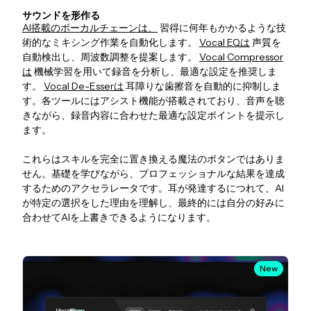
サウンドを形作る
AI搭載のボーカルチェーンは、
習得に何年もかかるような技
術的なミキシング作業を自動化します。
Vocal EQは
声質を
自動検出し、周波数調整を提案します。
Vocal Compressor
は
機械学習を用いて録音を分析し、最適な設定を推奨しま
す。
Vocal De-Esserは
耳障りな歯擦音を自動的に抑制しま
す。各ツールにはアシスト機能が搭載されており、音声を聴
きながら、録音内容に合わせた最適な設定ポイントを提示し
ます。
これらはスキルを完全に置き換える魔法のボタンではありま
せん。基礎を学びながら、プロフェッショナルな結果を達成
するためのアクセラレータです。耳が発達するにつれて、AI
が特定の選択をした理由を理解し、最終的には自分の好みに
合わせてAIを上書きできるようになります。
New