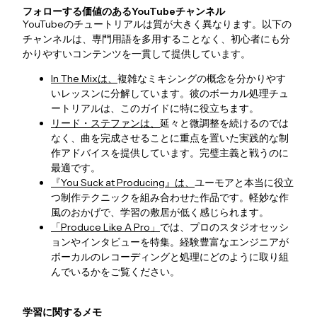
フォローする価値のあるYouTubeチャンネル
YouTubeのチュートリアルは質が大きく異なります。以下の
チャンネルは、専門用語を多用することなく、初心者にも分
かりやすいコンテンツを一貫して提供しています。
In The Mixは、
複雑なミキシングの概念を分かりやす
いレッスンに分解しています。彼のボーカル処理チュ
ートリアルは、このガイドに特に役立ちます。
リード・ステファンは、
延々と微調整を続けるのでは
なく、曲を完成させることに重点を置いた実践的な制
作アドバイスを提供しています。完璧主義と戦うのに
最適です。
『You Suck at Producing』は、
ユーモアと本当に役立
つ制作テクニックを組み合わせた作品です。軽妙な作
風のおかげで、学習の敷居が低く感じられます。
「Produce Like A Pro」
では、プロのスタジオセッシ
ョンやインタビューを特集。経験豊富なエンジニアが
ボーカルのレコーディングと処理にどのように取り組
んでいるかをご覧ください。
学習に関するメモ