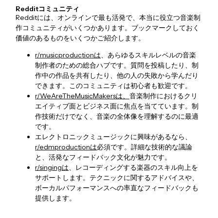
Redditコミュニティ
Redditには、オンラインで最も活発で、本当に役立つ音楽制
作コミュニティがいくつかあります。ブックマークしておく
価値のあるものをいくつかご紹介します。
r/musicproductionは
、あらゆるスキルレベルの音楽
制作者のための総合ハブです。質問を投稿したり、制
作中の作品を共有したり、他の人の失敗から学んだり
できます。このコミュニティは初心者も歓迎です。
r/WeAreTheMusicMakersは、
音楽制作におけるクリ
エイティブ面とビジネス面に焦点を当てています。制
作技術だけでなく、音楽の全体像を理解するのに最適
です。
エレクトロニックミュージックに興味があるなら、
r/edmproductionは
必須です。詳細な技術的な議論
と、活発なフィードバック文化が魅力です。
r/singingは
、レコーディングする楽器のスキル向上を
サポートします。テクニックに関するアドバイスや、
ボーカルパフォーマンスへの率直なフィードバックも
提供します。