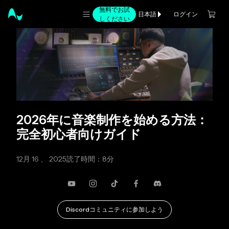
無料でお試
ログイン
日本語
しください
2026年に音楽制作を始める方法：
完全初心者向けガイド
12月 16 、 2025
読了時間：8分
YouTube
Instagram
TikTok
Facebook
不和
Discordコミュニティに参加しよう