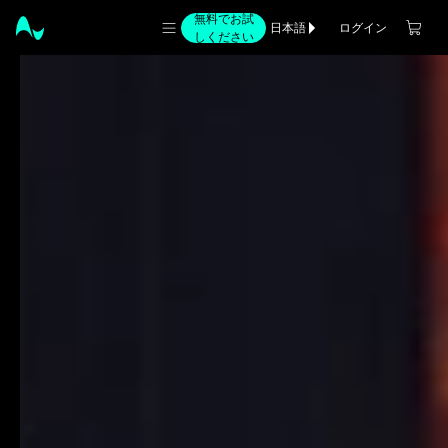
無料でお試
ログイン
日本語
しください