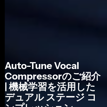
Auto-Tune Vocal
Compressorのご紹介
| 機械学習を活用した
デュアル ステージ コ