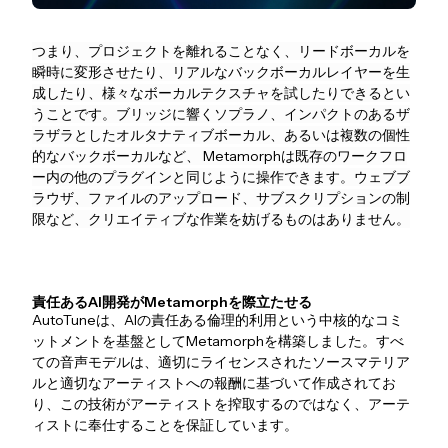
つまり、プロジェクトを離れることなく、リードボーカルを
瞬時に変形させたり、リアルなバックボーカルレイヤーを生
成したり、様々なボーカルテクスチャを試したりできるとい
うことです。ブリッジに響くソプラノ、インパクトのあるザ
ラザラとしたオルタナティブボーカル、あるいは複数の個性
的なバックボーカルなど、 Metamorphは既存のワークフロ
ー内の他のプラグインと同じように操作できます。ウェブブ
ラウザ、ファイルのアップロード、サブスクリプションの制
限など、クリエイティブな作業を妨げるものはありません。
責任あるAI開発がMetamorphを際立たせる
AutoTuneは、AIの責任ある倫理的利用という中核的なコミ
ットメントを基盤としてMetamorphを構築しました。すべ
ての音声モデルは、適切にライセンスされたソースマテリア
ルと適切なアーティストへの報酬に基づいて作成されてお
り、この技術がアーティストを搾取するのではなく、アーテ
ィストに奉仕することを保証しています。