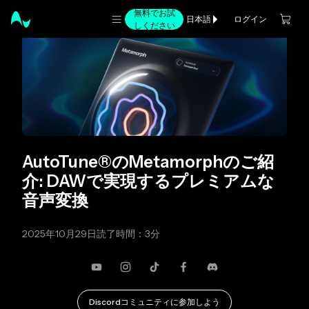
無料でお試
ログイン
日本語
しください
AutoTune®のMetamorphのご紹
介: DAWで実現するプレミアムな
音声変換
2025年10月29日
読了時間：3分
YouTube
Instagram
TikTok
Facebook
不和
Discordコミュニティに参加しよう