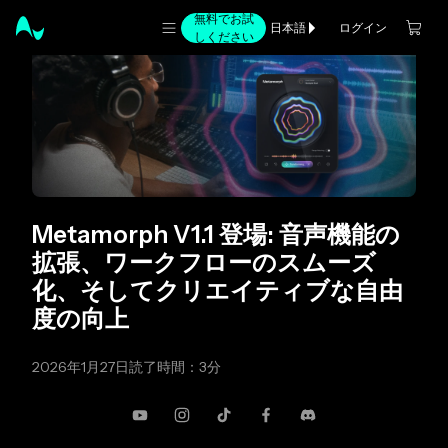
無料でお試
ログイン
日本語
しください
Metamorph V1.1 登場: 音声機能の
拡張、ワークフローのスムーズ
化、そしてクリエイティブな自由
度の向上
2026年1月27日
読了時間：3分
YouTube
Instagram
TikTok
Facebook
不和