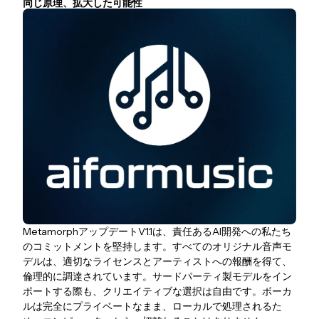
同じ原理、拡大した可能性
MetamorphアップデートV1.1は、責任あるAI開発への私たち
のコミットメントを堅持します。すべてのオリジナル音声モ
デルは、適切なライセンスとアーティストへの報酬を得て、
倫理的に調達されています。サードパーティ製モデルをイン
ポートする際も、クリエイティブな選択は自由です。ボーカ
ルは完全にプライベートなまま、ローカルで処理されるた