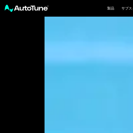
製品
サブス