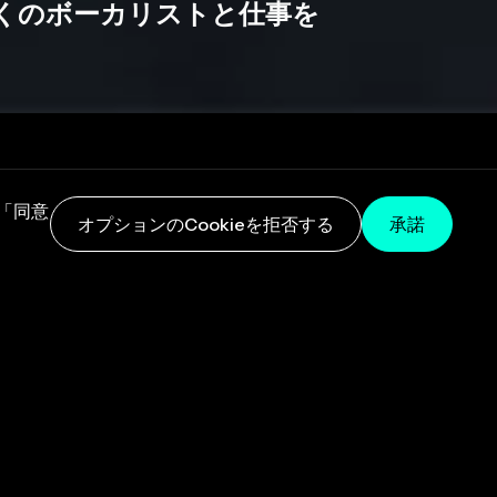
数多くのボーカリストと仕事を
「同意
オプションのCookieを拒否する
承諾
オートチューン
プ
ロ