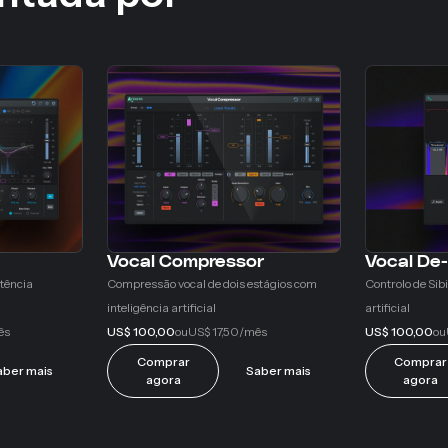
Vocal Compressor
Vocal De
tência
Compressão vocal de dois estágios com
Controlo de Sib
inteligência artificial
artificial
US$ 100,00
US$ 17,50
US$ 100,00
ês
ou
/mês
ou
Comprar
Comprar
aber mais
Saber mais
agora
agora