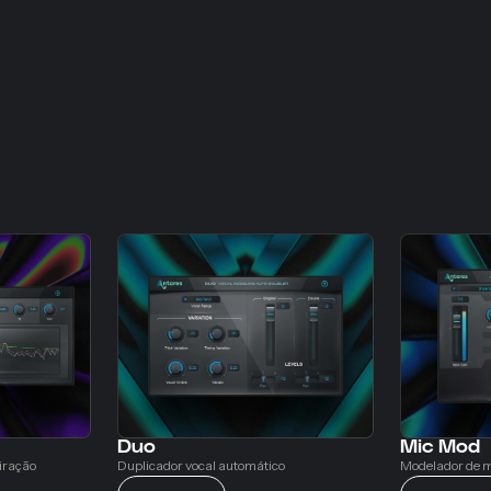
Duo
Mic Mod
iração
Duplicador vocal automático
Modelador de m