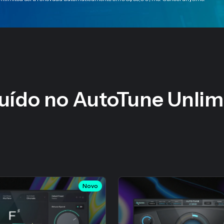
luído no AutoTune Unlim
Novo