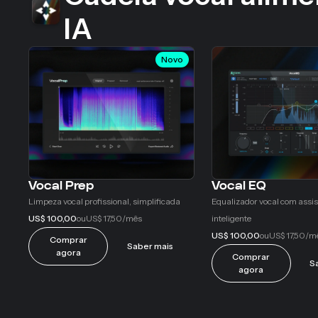
IA
Novo
Vocal Prep
Vocal EQ
Limpeza vocal profissional, simplificada
Equalizador vocal com assis
US$ 100,00
US$ 17,50
inteligente
ou
/mês
US$ 100,00
US$ 17,50
ou
/m
Comprar
Saber mais
agora
Comprar
S
agora