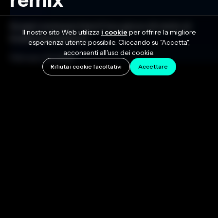
Scopri come portare il tuo gioco di remix al
Il nostro sito Web utilizza
i cookie
per offrire la migliore
livello successivo!
esperienza utente possibile. Cliccando su "Accetta",
acconsenti all'uso dei cookie.
February 23, 2023
Rifiuta i cookie facoltativi
Accettare
I remix sono un'ottima opzione quando vuoi
espandere il tuo pubblico ed esplorare nuove
opportunità creative. Sono anche uno dei modi più
efficaci per continuare a pubblicare contenuti tra le
principali uscite, quindi imparare a creare un remix di
successo è necessario per tutti i produttori musicali
ambiziosi là fuori.
In questo articolo imparerai cos'è un remix, una