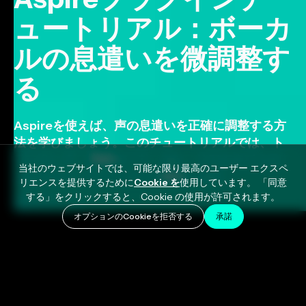
ュートリアル：ボーカ
ルの息遣いを微調整す
る
Aspireを使えば、声の息遣いを正確に調整する方
法を学びましょう。このチュートリアルでは、ト
ラッキング、増減モード、 EQ 、リアルタイムス
当社のウェブサイトでは、可能な限り最高のユーザー エクスペ
ペクトロメーターについて解説します。
リエンスを提供するために
Cookie を
使用しています。 「同意
する」をクリックすると、Cookie の使用が許可されます。
March 19, 2021
オプションのCookieを拒否する
承諾
世界初のボーカルプラグイン、
Aspire
を使えば、ボ
ーカルミックスに卓越した雰囲気と質感を加えること