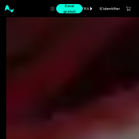
Essai
S'identifier
FRA
gratuit