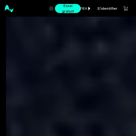
Essai
S'identifier
FRA
gratuit