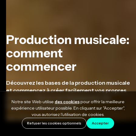
Production musicale:
comment
commencer
Découvrez les bases de la production musicale
et commencez à créer facilement vos propres
morceaux. Découvrez l’équipement, les
Notre site Web utilise
des cookies
pour offrir la meilleure
logiciels et les techniques.
expérience utilisateur possible. En cliquant sur "Accepter",
vous autorisez l'utilisation de cookies.
July 1, 2024
Refuser les cookies optionnels
Accepter