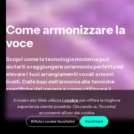
Come armonizzare la
voce
Scopri come la tecnologia moderna può
aiutarti a raggiungere un'armonia perfetta ed
elevare i tuoi arrangiamenti vocali a nuovi
livelli. Dalle basi dell'armonia alle tecniche
specifiche del genere e come utilizzare il
potente plugin Harmony Engine, questo
Il nostro sito Web utilizza
i cookie
per offrire la migliore
articolo tratta tutto.
esperienza utente possibile. Cliccando su "Accetta",
acconsenti all'uso dei cookie.
November 22, 2023
Rifiuta i cookie facoltativi
Accettare