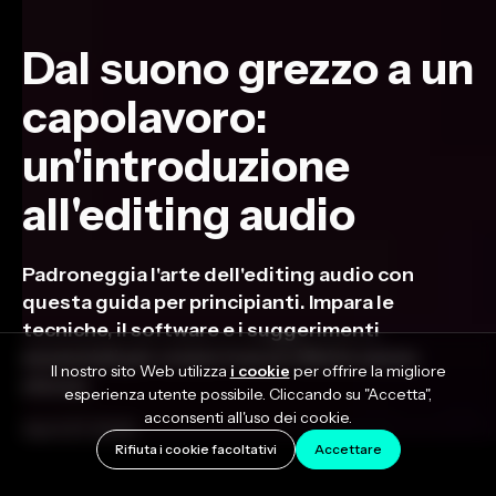
Dal suono grezzo a un
capolavoro:
un'introduzione
all'editing audio
Padroneggia l'arte dell'editing audio con
questa guida per principianti. Impara le
tecniche, il software e i suggerimenti
essenziali per creare tracce rifinite senza
Il nostro sito Web utilizza
i cookie
per offrire la migliore
sforzo.
esperienza utente possibile. Cliccando su "Accetta",
acconsenti all'uso dei cookie.
April 27, 2023
Rifiuta i cookie facoltativi
Accettare