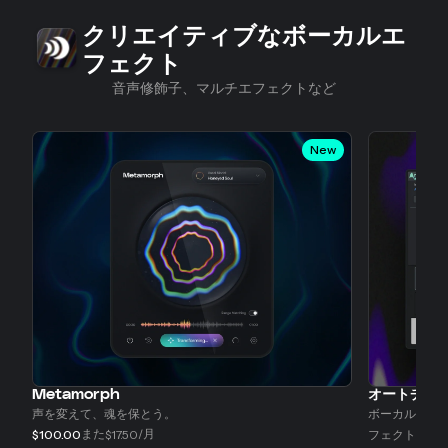
クリエイティブなボーカルエ
スライド1/5
フェクト
音声修飾子、マルチエフェクトなど
New
Metamorph
オートチューン
声を変えて、魂を保とう。
ボーカルトラ
また
/月
$100.00
$17.50
フェクト。