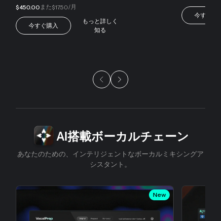
また
/月
$450.00
$17.50
今すぐ購
もっと詳しく
今すぐ購入
知る
スライド1/5
AI搭載ボーカルチェーン
あなたのための、インテリジェントなボーカルミキシングア
シスタント。
New