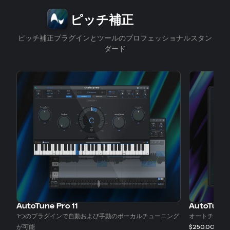
スライド1/4
ピッチ補正
ピッチ補正プラグインとツールのプロフェッショナルスタン
ダード
AutoTune Pro 11
AutoTune
1つのプラグインで自動および手動のボーカルチューニング
オートチュー
また
が可能
$250.00
$