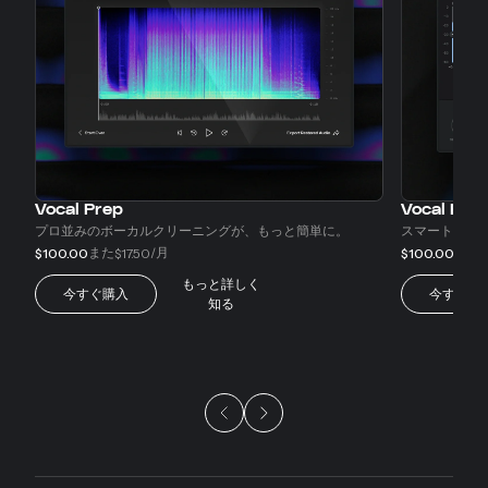
Vocal Prep
Vocal EQ
プロ並みのボーカルクリーニングが、もっと簡単に。
スマートアシ
また
/月
また
$100.00
$17.50
$100.00
$
もっと詳しく
今すぐ購入
今すぐ購
知る