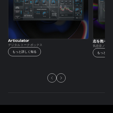
Articulator
志を抱く
デジタル トーク ボックス
気息音ノイズ
もっと詳しく知る
もっと詳し