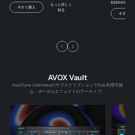
また
$230.00
$
もっと詳しく
今すぐ購入
知る
今すぐ購
AVOX Vault
スライド1/9
AutoTune Unlimitedのサブスクリプションでのみ利用可能
な、ボーカルエフェクトのアーカイブ。