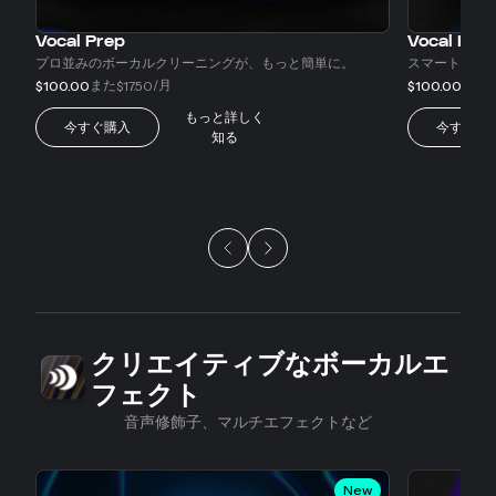
Vocal Prep
Vocal EQ
プロ並みのボーカルクリーニングが、もっと簡単に。
スマートアシ
また
/月
また
$100.00
$17.50
$100.00
$
もっと詳しく
今すぐ購入
今すぐ購
知る
クリエイティブなボーカルエ
スライド1/5
フェクト
音声修飾子、マルチエフェクトなど
New