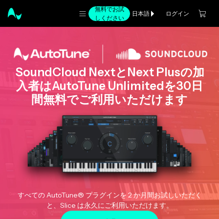
無料でお試
ログイン
日本語
しください
SoundCloud NextとNext Plusの加
入者はAutoTune Unlimitedを30日
間無料でご利用いただけます
すべての AutoTune® プラグインを 2 か月間お試しいただく
と、Slice は永久にご利用いただけます。