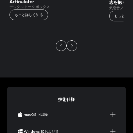
Articulator
志を抱く
デジタル トーク ボックス
気息音ノイズ
もっと詳しく知る
もっと詳し
技術仕様
macOS 14以降
Windows 10および11