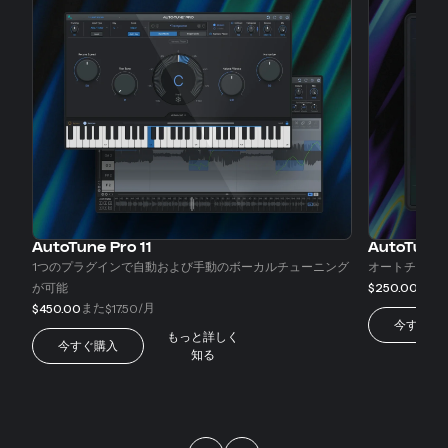
AutoTune Pro 11
AutoTune
1つのプラグインで自動および手動のボーカルチューニング
オートチュー
また
が可能
$250.00
$
また
/月
$450.00
$17.50
今すぐ購
もっと詳しく
今すぐ購入
知る