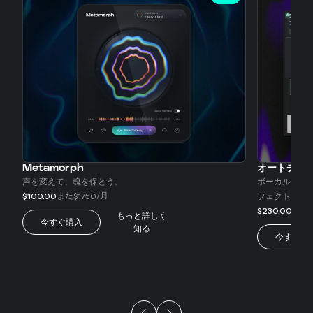
Metamorph
オートチューン
声を変えて、魂を保とう。
ボーカルトラ
また
/月
$100.00
$17.50
フェクト。
また
$230.00
$
もっと詳しく
今すぐ購入
知る
今すぐ購