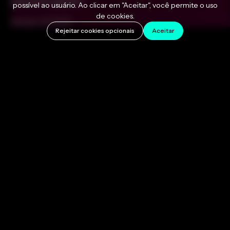
aqui para ajudar!
possível ao usuário. Ao clicar em "Aceitar", você permite o uso
de cookies.
January 13, 2023
Rejeitar cookies opcionais
Aceitar
Criar uma música pode parecer uma tarefa difícil se
você nunca fez isso antes. Afinal, estamos falando de
criar algo do zero
a partir de uma ideia. Como você
pode recriar o som que tem em mente na vida real?
Esse é um assunto com o qual muitos criadores lidam
regularmente e, embora não haja uma solução única
para esse dilema artístico, existem práticas comuns
que podem ajudá-lo a aprimorar sua criatividade e
criar novas músicas sem esforço.