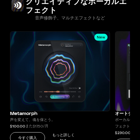
クリエイティブなボーカルエ
フェクト
音声修飾子、マルチエフェクトなど
New
Metamorph
オートチューン
声を変えて、魂を保とう。
ボーカルトラ
また
/月
$100.00
$17.50
フェクト。
また
$230.00
$
もっと詳しく
今すぐ購入