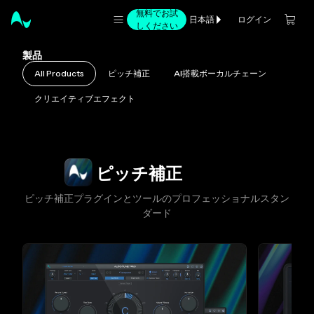
無料でお試
ログイン
日本語
しください
製品
All Products
ピッチ補正
AI搭載ボーカルチェーン
クリエイティブエフェクト
スライド1/4
ピッチ補正
ピッチ補正プラグインとツールのプロフェッショナルスタン
ダード