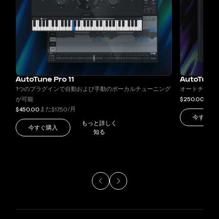
AutoTune Pro 11
AutoTune
1つのプラグインで自動および手動のボーカルチューニング
オートチュー
また
が可能
$250.00
$
また
/月
$450.00
$17.50
今すぐ購
もっと詳しく
今すぐ購入
知る