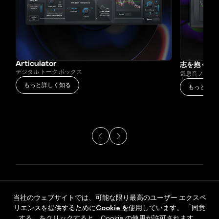
Articulator
志を抱く
デジタル トーク ボックス
気息音ノイズ
もっと詳しく知る
もっと詳し
当社のウェブサイトでは、可能な限り最高のユーザー エクスペ
リエンスを提供するために
Cookie を
使用しています。 「同意
する」をクリックすると、Cookie の使用が許可されます。