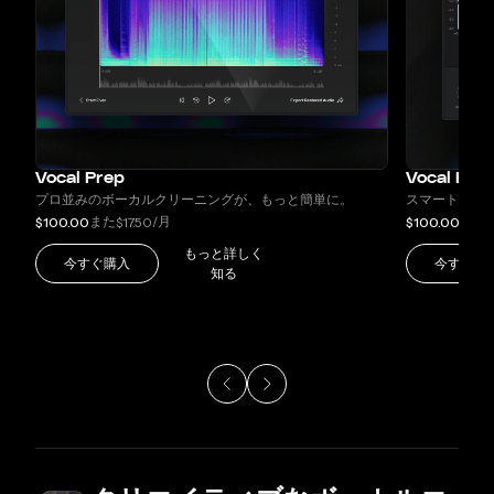
Vocal Prep
Vocal EQ
プロ並みのボーカルクリーニングが、もっと簡単に。
スマートアシ
また
/月
また
$100.00
$17.50
$100.00
$
もっと詳しく
今すぐ購入
今すぐ購
知る
スライド1/5