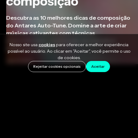
composição
Descubra as 10 melhores dicas de composição
do Antares Auto-Tune. Domine a arte de criar
músicas cativantes com técnicas
especializadas, construção de melodia e
Nosso site usa
cookies
para oferecer a melhor experiência
habilidade lírica.
possível ao usuário. Ao clicar em "Aceitar", você permite o uso
de cookies.
July 11, 2023
Rejeitar cookies opcionais
Aceitar
Compor não é um dom, mas uma combinação de
habilidades, criatividade e experiência. Como todo
ofício, a arte de compor pode ser dominada e
aprimorada com o tempo, então aqui estão nossas
dicas para escrever músicas melhores!