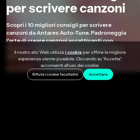
per scrivere canzoni
Scopri i 10 migliori consigli per scrivere
canzoni da Antares Auto-Tune. Padroneggia
l'arte di creare canzoni accattivanti con
tecniche esperte, costruzione di melodie e
Il nostro sito Web utilizza
i cookie
per offrire la migliore
abilità lirica.
esperienza utente possibile. Cliccando su "Accetta",
acconsenti all'uso dei cookie.
July 11, 2023
Rifiuta i cookie facoltativi
Accettare
Scrivere canzoni non è un dono ma una
combinazione di abilità, creatività ed esperienza.
Come ogni mestiere, l'arte del songwriting può
essere padroneggiata e migliorata nel tempo, quindi
ecco i nostri consigli per scrivere canzoni migliori!