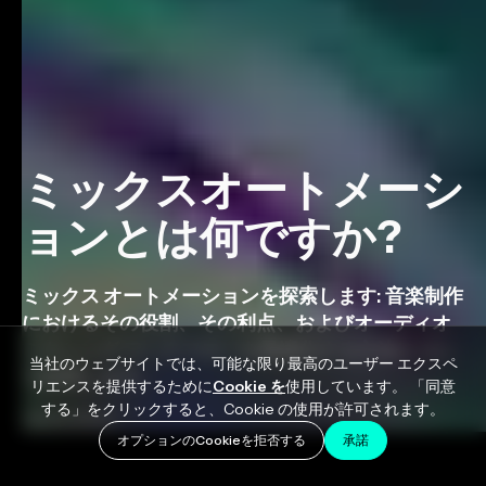
ミックスオートメーシ
ョンとは何ですか?
ミックス オートメーションを探索します: 音楽制作
におけるその役割、その利点、およびオーディオ
ミキシング ワークフローを最適化する方法につい
当社のウェブサイトでは、可能な限り最高のユーザー エクスペ
て説明します。
リエンスを提供するために
Cookie を
使用しています。 「同意
する」をクリックすると、Cookie の使用が許可されます。
July 6, 2023
オプションのCookieを拒否する
承諾