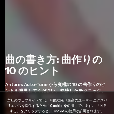
曲の書き方: 曲作りの
10 のヒント
Antares Auto-Tune から究極の 10 の曲作りのヒ
ントを発見してください。熟練したテクニック、
メロディー構築、叙情的な才能を駆使して、魅力
当社のウェブサイトでは、可能な限り最高のユーザー エクスペ
的な曲を作る技術をマスターしましょう。
リエンスを提供するために
Cookie を
使用しています。 「同意
する」をクリックすると、Cookie の使用が許可されます。
July 11, 2023